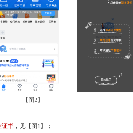
【图
2
】
业证书
，见【图1】；