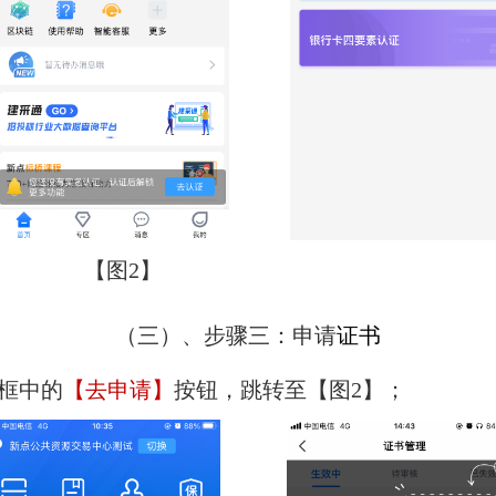
【图
2
】
（三）、步骤三：申请
证书
框中的
【去申请】
按钮，跳转至【图2】；