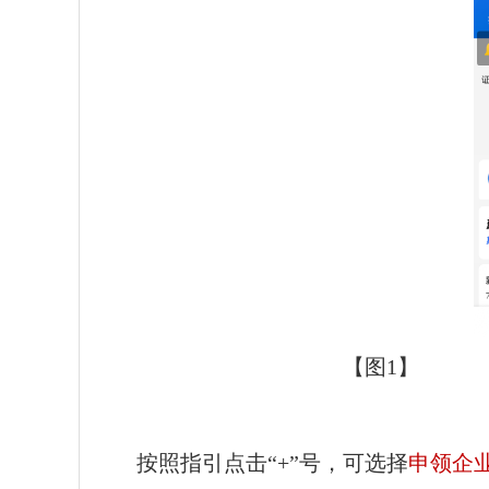
【图
1
】
按照指引点击“+”号，可选择
申领企