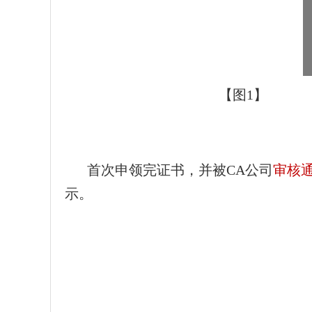
【图
1
】
首次申领完证书，并被CA公司
审核
示。